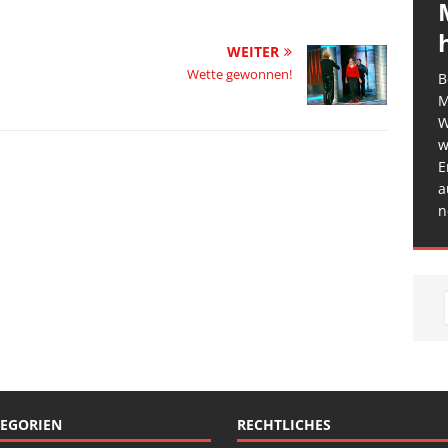
WEITER
Wette gewonnen!
B
M
W
w
E
a
n
EGORIEN
RECHTLICHES