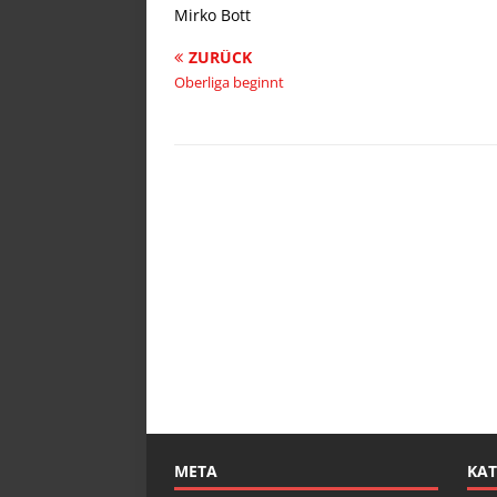
Mirko Bott
ZURÜCK
Oberliga beginnt
META
KAT