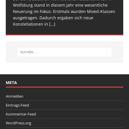
[…]
[…]
Wolfsburg stand in diesem Jahr eine wesentliche
Spitze im Trampolinturnen in Biberach an der Riß
Neuerung im Fokus: Erstmals wurden Mixed-Klassen
(Baden-Württemberg) zu einem hochkarätigen
ausgetragen. Dadurch ergaben sich neue
Wettkampfwochenende: Am Samstag standen die
Konstellationen in
Deutschen
[…]
[…]
META
Anmelden
Eintrags-Feed
Kommentar-Feed
WordPress.org