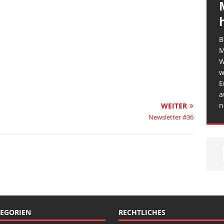
B
M
W
w
E
a
n
WEITER
Newsletter #36
EGORIEN
RECHTLICHES