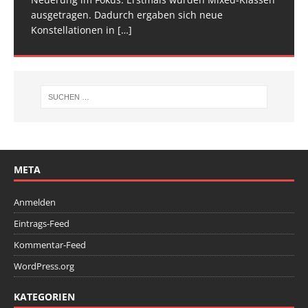
ausgetragen. Dadurch ergaben sich neue
Wettkampfwochenende: Am Samstag standen die
Konstellationen in
Deutschen
[…]
[…]
META
Anmelden
Eintrags-Feed
Kommentar-Feed
WordPress.org
KATEGORIEN