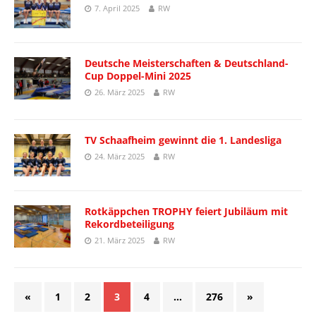
7. April 2025
RW
Deutsche Meisterschaften & Deutschland-
Cup Doppel-Mini 2025
26. März 2025
RW
TV Schaafheim gewinnt die 1. Landesliga
24. März 2025
RW
Rotkäppchen TROPHY feiert Jubiläum mit
Rekordbeteiligung
21. März 2025
RW
«
1
2
3
4
…
276
»