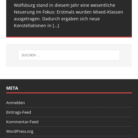
[…]
[…]
Wolfsburg stand in diesem Jahr eine wesentliche
Spitze im Trampolinturnen in Biberach an der Riß
Neuerung im Fokus: Erstmals wurden Mixed-Klassen
(Baden-Württemberg) zu einem hochkarätigen
ausgetragen. Dadurch ergaben sich neue
Wettkampfwochenende: Am Samstag standen die
Konstellationen in
Deutschen
[…]
[…]
META
Anmelden
Eintrags-Feed
Kommentar-Feed
WordPress.org