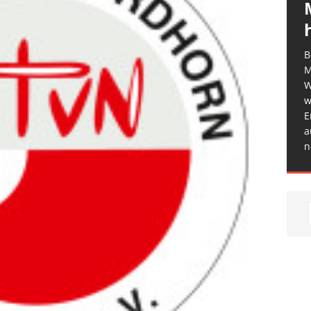
B
M
W
w
E
a
n