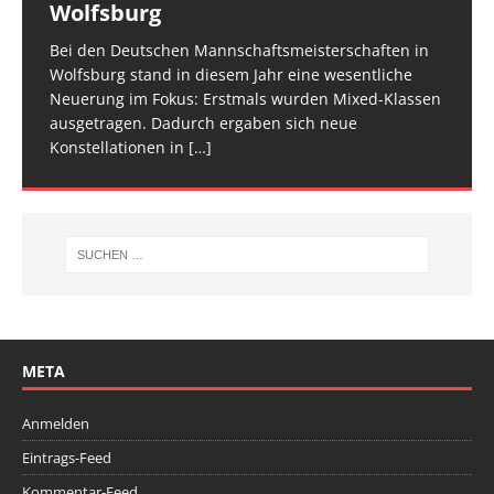
Wolfsburg
überzeugt
TROPHY statt und 65 Kinder und Jugendliche waren
für den Trampolin Nachwuchs konzipierte
zwei Tage verteilt, um den Ablauf zu entzerren und
am Start, sie
Veranstaltung ist inzwischen fester Bestandteil im
[…]
den Athletinnen und Athleten mehr Raum zu geben.
Bei den Deutschen Mannschaftsmeisterschaften in
Am vergangenen Wochenende traf sich die deutsche
[…]
[…]
Wolfsburg stand in diesem Jahr eine wesentliche
Spitze im Trampolinturnen in Biberach an der Riß
Neuerung im Fokus: Erstmals wurden Mixed-Klassen
(Baden-Württemberg) zu einem hochkarätigen
ausgetragen. Dadurch ergaben sich neue
Wettkampfwochenende: Am Samstag standen die
Konstellationen in
Deutschen
[…]
[…]
META
Anmelden
Eintrags-Feed
Kommentar-Feed