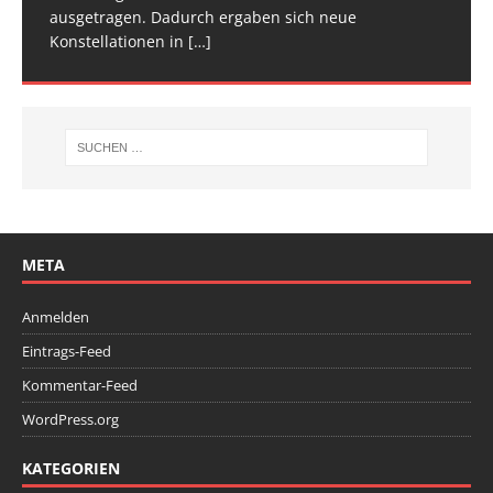
ausgetragen. Dadurch ergaben sich neue
Wettkampfwochenende: Am Samstag standen die
Konstellationen in
Deutschen
[…]
[…]
META
Anmelden
Eintrags-Feed
Kommentar-Feed
WordPress.org
KATEGORIEN