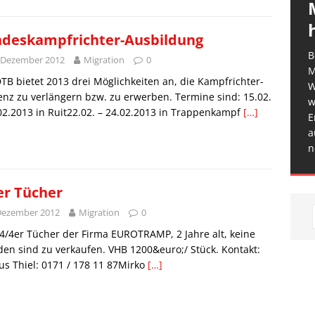
deskampfrichter-Ausbildung
B
 Dezember 2012
Migration
0
M
TB bietet 2013 drei Möglichkeiten an, die Kampfrichter-
W
enz zu verlängern bzw. zu erwerben. Termine sind: 15.02.
w
02.2013 in Ruit22.02. – 24.02.2013 in Trappenkampf
[…]
E
a
n
er Tücher
Dezember 2012
Migration
0
4/4er Tücher der Firma EUROTRAMP, 2 Jahre alt, keine
en sind zu verkaufen. VHB 1200&euro;/ Stück. Kontakt:
s Thiel: 0171 / 178 11 87Mirko
[…]