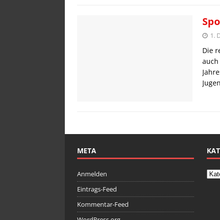
Spo
1. 
Die r
auch 
Jahre
Juge
META
KAT
Anmelden
Eintrags-Feed
Kommentar-Feed
WordPress.org