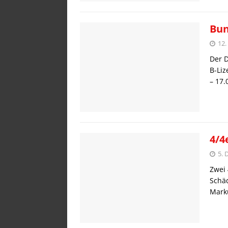
Bun
12.
Der D
B-Liz
– 17.
4/4
5. 
Zwei 
Schäd
Marku