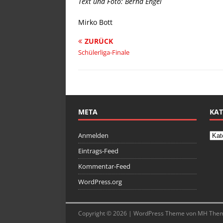
Text und Foto: Bernd Engel
Mirko Bott
ZURÜCK
Schülerliga-Finale
META
KAT
Anmelden
Eintrags-Feed
Kommentar-Feed
WordPress.org
Copyright © 2026 | WordPress Theme von
MH The