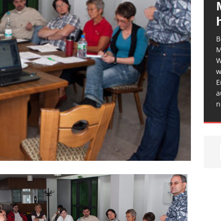
B
M
W
w
E
a
n