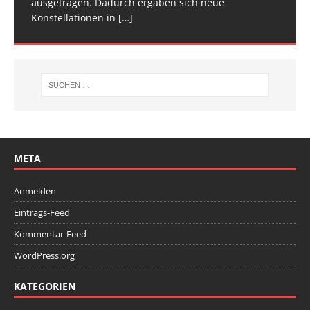
ausgetragen. Dadurch ergaben sich neue
Wettkampfwochenende: Am Samstag standen die
Konstellationen in
Deutschen
[…]
[…]
META
Anmelden
Eintrags-Feed
Kommentar-Feed
WordPress.org
KATEGORIEN