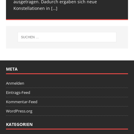
ausgetragen. Dadurch ergaben sich neue
Wettkampfwochenende: Am Samstag standen die
Konstellationen in
Deutschen
[…]
[…]
META
Anmelden
Eintrags-Feed
Kommentar-Feed
WordPress.org
KATEGORIEN