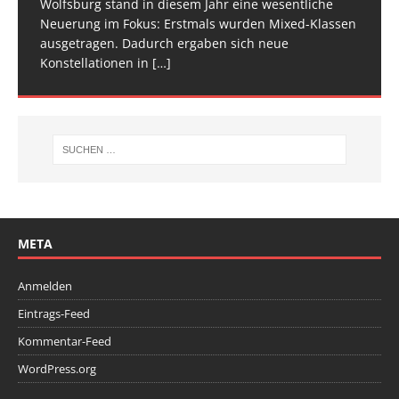
Wolfsburg stand in diesem Jahr eine wesentliche
Spitze im Trampolinturnen in Biberach an der Riß
Neuerung im Fokus: Erstmals wurden Mixed-Klassen
(Baden-Württemberg) zu einem hochkarätigen
ausgetragen. Dadurch ergaben sich neue
Wettkampfwochenende: Am Samstag standen die
Konstellationen in
Deutschen
[…]
[…]
META
Anmelden
Eintrags-Feed
Kommentar-Feed
WordPress.org