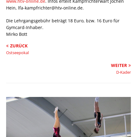
www.htv-online.de
. Infos erteilt Kampfrichterwart Jochen
Hein, lfa-kampfrichter@htv-online.de.
Die Lehrgangsgebühr beträgt 18 Euro, bzw. 16 Euro für
Gymcard-Inhaber.
Mirko Bott
ZURÜCK
Ostseepokal
WEITER
D-Kader