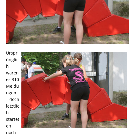
Urspr
ünglic
h
waren
es 310
Meldu
ngen
– doch
letztlic
h
startet
en
noch