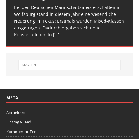
am Start, sie
Veranstaltung ist inzwischen fester Bestandteil im
[…]
den Athletinnen und Athleten mehr Raum zu geben.
Bei den Deutschen Mannschaftsmeisterschaften in
Am vergangenen Wochenende traf sich die deutsche
[…]
[…]
Wolfsburg stand in diesem Jahr eine wesentliche
Spitze im Trampolinturnen in Biberach an der Riß
Neuerung im Fokus: Erstmals wurden Mixed-Klassen
(Baden-Württemberg) zu einem hochkarätigen
ausgetragen. Dadurch ergaben sich neue
Wettkampfwochenende: Am Samstag standen die
Konstellationen in
Deutschen
[…]
[…]
META
Anmelden
Eintrags-Feed
Kommentar-Feed