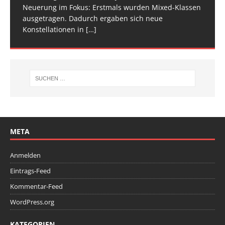
Neuerung im Fokus: Erstmals wurden Mixed-Klassen
(Baden-Württemberg) zu einem hochkarätigen
ausgetragen. Dadurch ergaben sich neue
Wettkampfwochenende: Am Samstag standen die
Konstellationen in
Deutschen
[…]
[…]
META
Anmelden
Eintrags-Feed
Kommentar-Feed
WordPress.org
KATEGORIEN