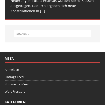
Neuerung im Fokus: Erstmals wurden Mixed-Klassen
(Baden-Württemberg) zu einem hochkarätigen
ausgetragen. Dadurch ergaben sich neue
Wettkampfwochenende: Am Samstag standen die
Konstellationen in
Deutschen
[…]
[…]
META
Anmelden
Eintrags-Feed
Kommentar-Feed
WordPress.org
KATEGORIEN