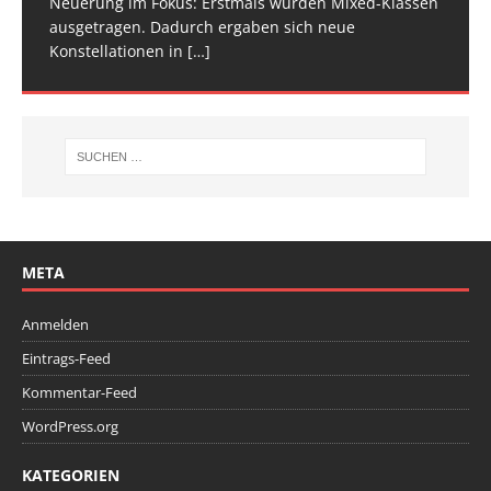
Neuerung im Fokus: Erstmals wurden Mixed-Klassen
(Baden-Württemberg) zu einem hochkarätigen
ausgetragen. Dadurch ergaben sich neue
Wettkampfwochenende: Am Samstag standen die
Konstellationen in
Deutschen
[…]
[…]
META
Anmelden
Eintrags-Feed
Kommentar-Feed
WordPress.org
KATEGORIEN