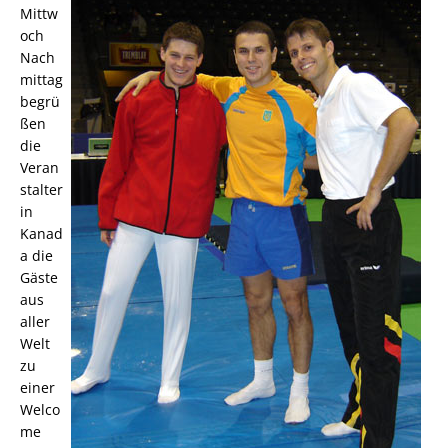
Mittw
och
Nach
mittag
begrü
ßen
die
Veran
stalter
in
Kanad
a die
Gäste
aus
aller
Welt
zu
einer
Welco
me