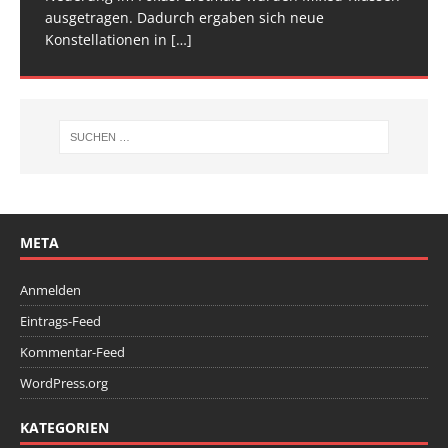
ausgetragen. Dadurch ergaben sich neue
Wettkampfwochenende: Am Samstag standen die
Konstellationen in
Deutschen
[…]
[…]
META
Anmelden
Eintrags-Feed
Kommentar-Feed
WordPress.org
KATEGORIEN