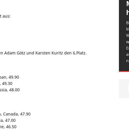
t aus:
B
M
W
w
E
 Adam Götz und Karsten Kuritz den 6.Platz.
a
n
pan, 49.90
, 49.30
sia, 48.00
, Canada, 47.90
ia, 47.00
ne, 46.50