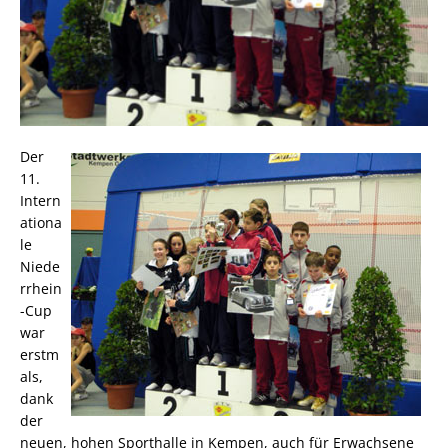
Der
11.
Intern
ationa
le
Niede
rrhein
-Cup
war
erstm
als,
dank
der
neuen, hohen Sporthalle in Kempen, auch für Erwachsene