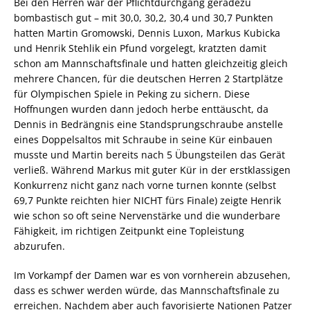
Bei den Herren war der Pflichtdurchgang geradezu
bombastisch gut – mit 30,0, 30,2, 30,4 und 30,7 Punkten
hatten Martin Gromowski, Dennis Luxon, Markus Kubicka
und Henrik Stehlik ein Pfund vorgelegt, kratzten damit
schon am Mannschaftsfinale und hatten gleichzeitig gleich
mehrere Chancen, für die deutschen Herren 2 Startplätze
für Olympischen Spiele in Peking zu sichern. Diese
Hoffnungen wurden dann jedoch herbe enttäuscht, da
Dennis in Bedrängnis eine Standsprungschraube anstelle
eines Doppelsaltos mit Schraube in seine Kür einbauen
musste und Martin bereits nach 5 Übungsteilen das Gerät
verließ. Während Markus mit guter Kür in der erstklassigen
Konkurrenz nicht ganz nach vorne turnen konnte (selbst
69,7 Punkte reichten hier NICHT fürs Finale) zeigte Henrik
wie schon so oft seine Nervenstärke und die wunderbare
Fähigkeit, im richtigen Zeitpunkt eine Topleistung
abzurufen.
Im Vorkampf der Damen war es von vornherein abzusehen,
dass es schwer werden würde, das Mannschaftsfinale zu
erreichen. Nachdem aber auch favorisierte Nationen Patzer