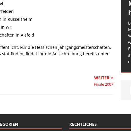
el
rfelden
n in Rüsselsheim
B
in ???
M
chaften in Alsfeld
W
w
fentlicht. Für die Hessischen Jahrgangsmeisterschaften,
E
tattfinden, findet Ihr die Ausschreibung bereits unter
a
n
WEITER
Finale 2007
EGORIEN
RECHTLICHES