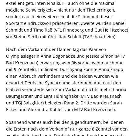
exzellent geturnten Finalkür – auch ohne die maximal
mögliche Schwierigkeit – nicht nur den Titel erringen,
sondern auch ein weiteres mal die Schönheit dieser
Sportart eindrucksvoll präsentieren. Zweite wurden Daniel
Schmidt und Timo Raß (VFL Pinneberg und Gut Heil Itzehoe)
vor Stefan Serth mit Christian Schlett (TV Schaafheim)
Nach dem Vorkampf der Damen lag das Paar von
Qlympiasiegerin Anna Dogonadze und Jessica Simon (MTV
Bad Kreuznach) erwartungsgemäß vorne, wenn auch nur
mit 9 Zehnteln. Im finalen Durchgang konnte Anna knapp
einen Abbruch verhindern und die beiden wurden wie
erwartet Deutsche Synchronmeisterinnen. Auch auf den
Plätzen veränderte sich zum Vorkampf nichts mehr, Carina
Baumgärtner und Lara Hüninghake (MTV Bad Kreuznach
und TGJ Salzgitter) belegten Rang 2. Dritte wurden Sarah
Eckes und Alexandra Kohler vom MTV Bad Kreuznach.
Spannend war es auch bei den Jugendturnern, bei denen
die Ersten nach dem Vorkampf nur ganze 8 Zehntel vor den
zweitplatzierten lagen. Deutsche Jugendmeister wurde das