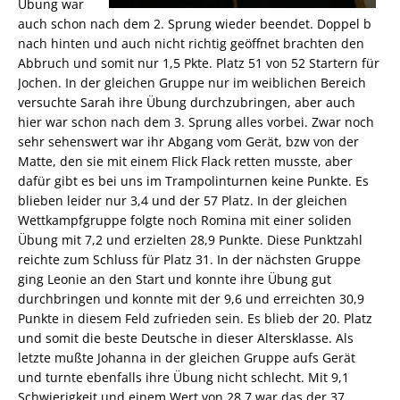
Übung war
auch schon nach dem 2. Sprung wieder beendet. Doppel b
nach hinten und auch nicht richtig geöffnet brachten den
Abbruch und somit nur 1,5 Pkte. Platz 51 von 52 Startern für
Jochen. In der gleichen Gruppe nur im weiblichen Bereich
versuchte Sarah ihre Übung durchzubringen, aber auch
hier war schon nach dem 3. Sprung alles vorbei. Zwar noch
sehr sehenswert war ihr Abgang vom Gerät, bzw von der
Matte, den sie mit einem Flick Flack retten musste, aber
dafür gibt es bei uns im Trampolinturnen keine Punkte. Es
blieben leider nur 3,4 und der 57 Platz. In der gleichen
Wettkampfgruppe folgte noch Romina mit einer soliden
Übung mit 7,2 und erzielten 28,9 Punkte. Diese Punktzahl
reichte zum Schluss für Platz 31. In der nächsten Gruppe
ging Leonie an den Start und konnte ihre Übung gut
durchbringen und konnte mit der 9,6 und erreichten 30,9
Punkte in diesem Feld zufrieden sein. Es blieb der 20. Platz
und somit die beste Deutsche in dieser Altersklasse. Als
letzte mußte Johanna in der gleichen Gruppe aufs Gerät
und turnte ebenfalls ihre Übung nicht schlecht. Mit 9,1
Schwierigkeit und einem Wert von 28,7 war das der 37.