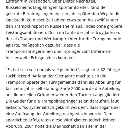
Luftfahrt in Wiesbaden. Über Dieter Nachtigall,
Rüsselsheims langjährigen Sportamtsleiter, fand der
gelernte Beratungsingenieur ein Jahr später den Weg in die
Opelstadt. Zu dieser Zeit übten etwa zehn bis zwölf Kinder
den Trampolinsport in Rüsselsheim aus, indes ohne größere
Leistungsambitionen. Doch im Laufe der Jahre trug Jackson,
der als Trainer und Wettkampfrichter für die Turngemeinde
agierte, maßgeblich dazu bei, dass die
Trampolinspringerinnen und -springer vom Untermain
hessenweite Erfolge feiern konnten.
"Es hat sich seit damals viel geändert", sagte der 62-Jährige
rückblickend. Anfang der 90er Jahre machte sich die
Trampolin-Sparte der Turngemeinde dann als Abteilung für
fast zehn Jahre selbständig. Ende 2000 wurde die Abteilung
aus finanziellen Gründen wieder den Turnern angegliedert.
Die Gelder für die Trampolinspringer seien daraufhin, laut
Jackson, "so systematisch gekürzt worden", dass sogar über
eine Auflösung der Abteilung nachgedacht wurde. Dem
sportlichen Erfolg taten diese Widrigkeiten jedoch keinen
Abbruch. 2004 holte die Mannschaft den Titel in der