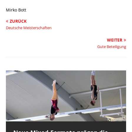
Mirko Bott
ZURÜCK
Deutsche Meisterschaften
WEITER
Gute Beteiligung