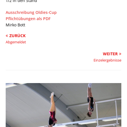
1/2 in den Stand
Ausschreibung Oldies-Cup
Pflichtübungen als PDF
Mirko Bott
ZURÜCK
Abgemeldet
WEITER
Einzelergebnisse