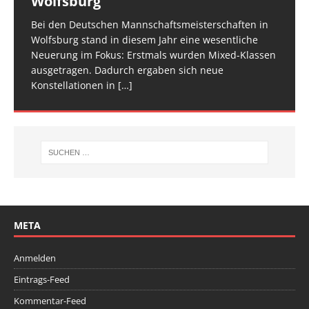
Wolfsburg
überzeugt
TROPHY statt und 65 Kinder und Jugendliche waren
für den Trampolin Nachwuchs konzipierte
zwei Tage verteilt, um den Ablauf zu entzerren und
am Start, sie
Veranstaltung ist inzwischen fester Bestandteil im
[…]
den Athletinnen und Athleten mehr Raum zu geben.
Bei den Deutschen Mannschaftsmeisterschaften in
Am vergangenen Wochenende traf sich die deutsche
[…]
[…]
Wolfsburg stand in diesem Jahr eine wesentliche
Spitze im Trampolinturnen in Biberach an der Riß
Neuerung im Fokus: Erstmals wurden Mixed-Klassen
(Baden-Württemberg) zu einem hochkarätigen
ausgetragen. Dadurch ergaben sich neue
Wettkampfwochenende: Am Samstag standen die
Konstellationen in
Deutschen
[…]
[…]
META
Anmelden
Eintrags-Feed
Kommentar-Feed