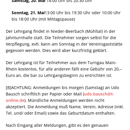
Samstag, 20. Mai
14:00 Uhr bis 20:30 Uhr
Sonntag, 21. Mai
13:00 Uhr bis 19:30 Uhr oder 10:00 Uhr
bis 18:00 Uhr (mit Mittagspause)
Der Lehrgang findet in Nieder-Beerbach (Mühltal) in der
Jahnturnhalle statt. Die Teilnehmer sorgen selbst für die
Verpflegung, evtl. kann am Sonntag in der Vereinsgaststätte
gegessen werden. Dies wird aber kurzfristig geklärt.
Der Lehrgang ist für Teilnehmer aus dem Turngau Main-
Rhein kostenlos, für alle anderen fällt eine Gebühr von 20,–
Euro an, die bar zu Lehrgangsbeginn zu entrichten ist.
[B]ACHTUNG: Anmeldungen bis morgen (Samstag) an Udo
Bausch schriftlich per Papier oder Mail (
udo.bausch@t-
online.de
). Mündliche Anmeldungen werden nicht
akzeptiert. Die Anmeldung muß Name, Verein, Adresse (inkl.
Tel. und/ oder Email) sowie das Geburtdatum enthalten.
Nach Eingang aller Meldungen, gibt es den genauen