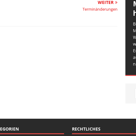
WEITER
Terminänderungen
B
M
W
w
E
a
n
EGORIEN
RECHTLICHES