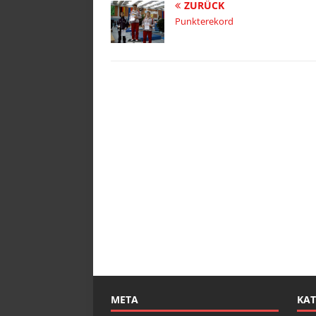
ZURÜCK
Punkterekord
META
KAT