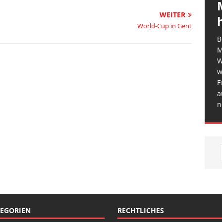
WEITER
World-Cup in Gent
B
M
W
w
E
a
n
EGORIEN
RECHTLICHES