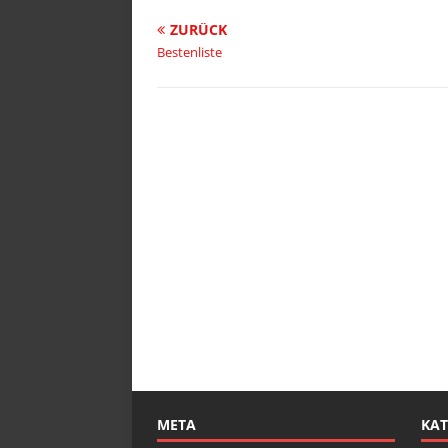
ZURÜCK
Bestenliste
META
KAT