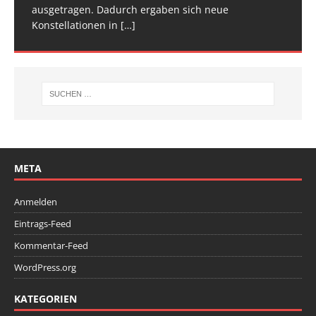
ausgetragen. Dadurch ergaben sich neue
Wettkampfwochenende: Am Samstag standen die
Konstellationen in
Deutschen
[…]
[…]
META
Anmelden
Eintrags-Feed
Kommentar-Feed
WordPress.org
KATEGORIEN