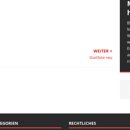
B
M
W
w
E
WEITER
a
Startliste neu
n
EGORIEN
RECHTLICHES