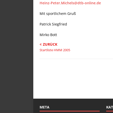
Heinz-Peter.Michels@dtb-online.de
Mit sportlichem Gruß
Patrick Siegfried
Mirko Bott
ZURÜCK
Startliste HMM 2005
META
KAT