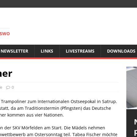
RSWO
NEWSLETTER
LINKS
LIVESTREAMS
DOWNLOADS
mer
e
0
00 Trampoliner zum Internationalen Ostseepokal in Satrup.
tatt, da am Traditionstermin (Pfingsten) das Deutsche
hmer kommen aus vier Nationen.
on der SKV Mörfelden am Start. Die Mädels nehmen
onwettbewerb am Ostersonntag teil. Tabea Fischer möchte