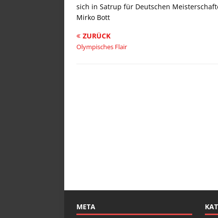
sich in Satrup für Deutschen Meisterschafte
Mirko Bott
ZURÜCK
Olympisches Flair
META
KAT