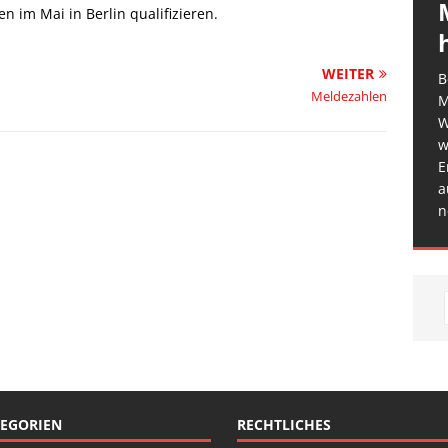
n im Mai in Berlin qualifizieren.
WEITER
B
Meldezahlen
M
W
w
E
a
n
EGORIEN
RECHTLICHES