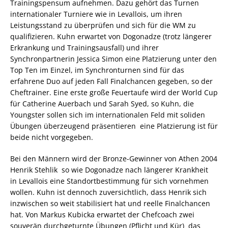
Trainingspensum aufnehmen. Dazu gehört das Turnen
internationaler Turniere wie in Levallois, um ihren
Leistungsstand zu überprüfen und sich für die WM zu
qualifizieren. Kuhn erwartet von Dogonadze (trotz längerer
Erkrankung und Trainingsausfall) und ihrer
Synchronpartnerin Jessica Simon eine Platzierung unter den
Top Ten im Einzel, im Synchronturnen sind für das
erfahrene Duo auf jeden Fall Finalchancen gegeben, so der
Cheftrainer. Eine erste große Feuertaufe wird der World Cup
für Catherine Auerbach und Sarah Syed, so Kuhn, die
Youngster sollen sich im internationalen Feld mit soliden
Übungen überzeugend präsentieren  eine Platzierung ist für
beide nicht vorgegeben.
Bei den Männern wird der Bronze-Gewinner von Athen 2004
Henrik Stehlik  so wie Dogonadze nach längerer Krankheit 
in Levallois eine Standortbestimmung für sich vornehmen
wollen. Kuhn ist dennoch zuversichtlich, dass Henrik sich
inzwischen so weit stabilisiert hat und reelle Finalchancen
hat. Von Markus Kubicka erwartet der Chefcoach zwei
souverän durchgeturnte Übungen (Pflicht und Kür)  das