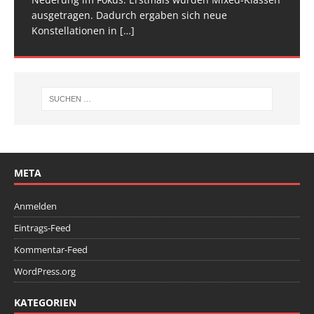
ausgetragen. Dadurch ergaben sich neue
Wettkampfwochenende: Am Samstag standen die
Konstellationen in
Deutschen
[…]
[…]
META
Anmelden
Eintrags-Feed
Kommentar-Feed
WordPress.org
KATEGORIEN