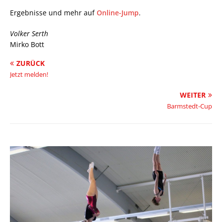
Ergebnisse und mehr auf
Online-Jump
.
Volker Serth
Mirko Bott
ZURÜCK
Jetzt melden!
WEITER
Barmstedt-Cup