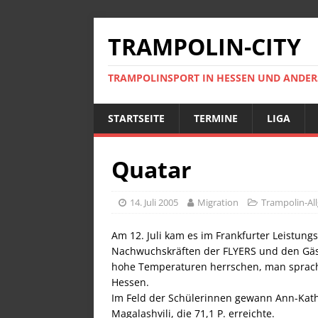
TRAMPOLIN-CITY
TRAMPOLINSPORT IN HESSEN UND ANDE
STARTSEITE
TERMINE
LIGA
Quatar
14. Juli 2005
Migration
Trampolin-Al
Am 12. Juli kam es im Frankfurter Leistu
Nachwuchskräften der FLYERS und den Gäste
hohe Temperaturen herrschen, man sprach v
Hessen.
Im Feld der Schülerinnen gewann Ann-Kathr
Magalashvili, die 71,1 P. erreichte.