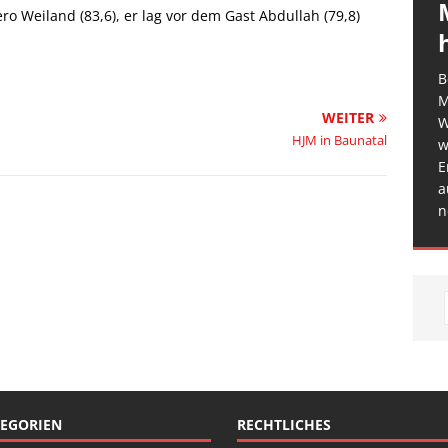
 Weiland (83,6), er lag vor dem Gast Abdullah (79,8)
B
M
WEITER
W
HJM in Baunatal
w
E
a
n
EGORIEN
RECHTLICHES