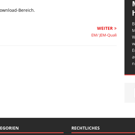
ownload-Bereich.
B
WEITER
M
EM/ JEM-Quali
W
w
E
a
n
EGORIEN
RECHTLICHES