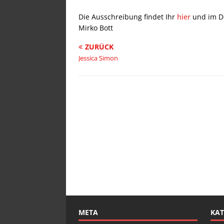
Die Ausschreibung findet Ihr
hier
und im D
Mirko Bott
ZURÜCK
Jessica Simon
META
KAT