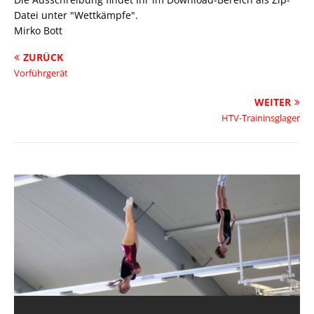
Datei unter "Wettkämpfe".
Mirko Bott
ZURÜCK
Vorführgerät
WEITER
HTV-Traininsglager