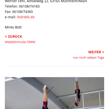
Werner Fehl, Amselweg 22, 63165 Mühlheim/Main
Telefon: 06108/74183
Fax: 06108/74360
e-mail:
fe@vbb.de
Mirko Bott
ZURÜCK
Meldeformular DMM
WEITER
nur noch sieben Tage