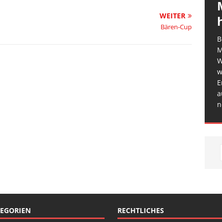
WEITER
Bären-Cup
B
M
W
w
E
a
n
EGORIEN
RECHTLICHES