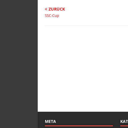
ZURÜCK
SSC-Cup
META
KAT