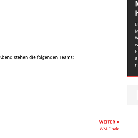
B
M
W
w
E
 Abend stehen die folgenden Teams:
a
n
WEITER
WM-Finale