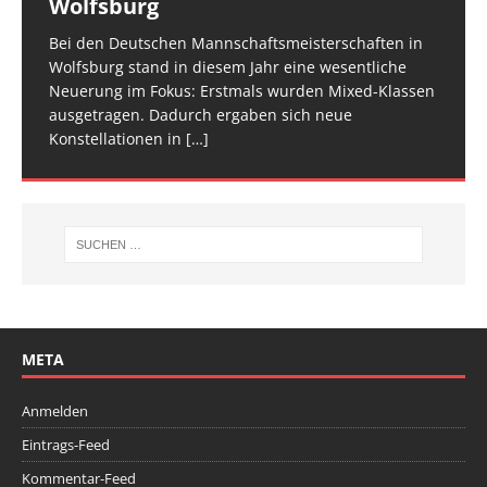
Wolfsburg
überzeugt
TROPHY statt und 65 Kinder und Jugendliche waren
für den Trampolin Nachwuchs konzipierte
zwei Tage verteilt, um den Ablauf zu entzerren und
am Start, sie
Veranstaltung ist inzwischen fester Bestandteil im
[…]
den Athletinnen und Athleten mehr Raum zu geben.
Bei den Deutschen Mannschaftsmeisterschaften in
Am vergangenen Wochenende traf sich die deutsche
[…]
[…]
Wolfsburg stand in diesem Jahr eine wesentliche
Spitze im Trampolinturnen in Biberach an der Riß
Neuerung im Fokus: Erstmals wurden Mixed-Klassen
(Baden-Württemberg) zu einem hochkarätigen
ausgetragen. Dadurch ergaben sich neue
Wettkampfwochenende: Am Samstag standen die
Konstellationen in
Deutschen
[…]
[…]
META
Anmelden
Eintrags-Feed
Kommentar-Feed