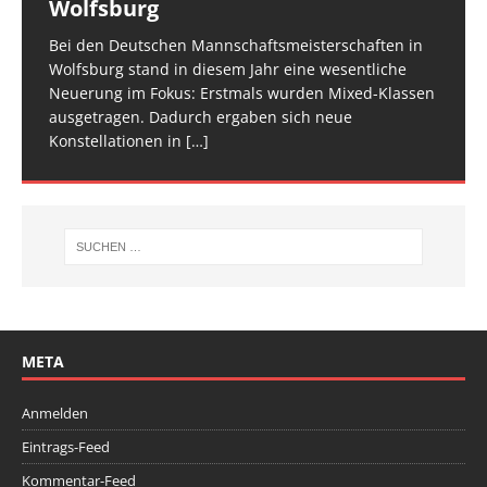
Wolfsburg
überzeugt
TROPHY statt und 65 Kinder und Jugendliche waren
für den Trampolin Nachwuchs konzipierte
zwei Tage verteilt, um den Ablauf zu entzerren und
am Start, sie
Veranstaltung ist inzwischen fester Bestandteil im
[…]
den Athletinnen und Athleten mehr Raum zu geben.
Bei den Deutschen Mannschaftsmeisterschaften in
Am vergangenen Wochenende traf sich die deutsche
[…]
[…]
Wolfsburg stand in diesem Jahr eine wesentliche
Spitze im Trampolinturnen in Biberach an der Riß
Neuerung im Fokus: Erstmals wurden Mixed-Klassen
(Baden-Württemberg) zu einem hochkarätigen
ausgetragen. Dadurch ergaben sich neue
Wettkampfwochenende: Am Samstag standen die
Konstellationen in
Deutschen
[…]
[…]
META
Anmelden
Eintrags-Feed
Kommentar-Feed