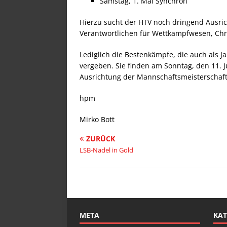
Samstag, 1. Mai Synchron
Hierzu sucht der HTV noch dringend Ausric
Verantwortlichen für Wettkampfwesen, Chri
Lediglich die Bestenkämpfe, die auch als 
vergeben. Sie finden am Sonntag, den 11. Ju
Ausrichtung der Mannschaftsmeisterschaf
hpm
Mirko Bott
ZURÜCK
LSB-Nadel in Gold
META
KAT