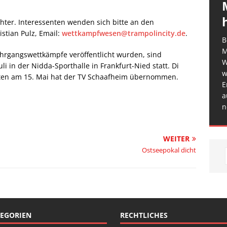
hter. Interessenten wenden sich bitte an den
stian Pulz, Email:
wettkampfwesen@trampolincity.de
.
B
M
Jahrgangswettkämpfe veröffentlicht wurden, sind
W
li in der Nidda-Sporthalle in Frankfurt-Nied statt. Di
w
ten am 15. Mai hat der TV Schaafheim übernommen.
E
a
n
WEITER
Ostseepokal dicht
EGORIEN
RECHTLICHES