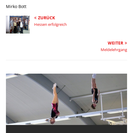
Mirko Bott
ZURÜCK
Hessen erfolgreich
WEITER
Meldelehrgang