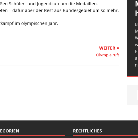
oßen Schüler- und Jugendcup um die Medaillen.
reten – dafür aber der Rest aus Bundesgebiet um so mehr.
tkampf im olympischen Jahr.
B
M
W
w
WEITER
E
Olympia ruft
a
n
EGORIEN
RECHTLICHES