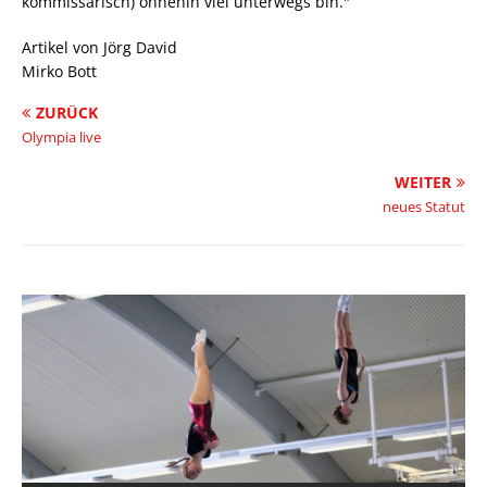
kommissarisch) ohnehin viel unterwegs bin."
Artikel von Jörg David
Mirko Bott
ZURÜCK
Olympia live
WEITER
neues Statut